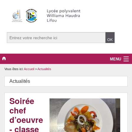
MENU
Vous êtes ici:
Accueil
>
Actualités
Le lycée
Actualités
Les formations
La vie lycéenne
Soirée
chef
Restaurant d’application
d’oeuvre
Actualités
- classe